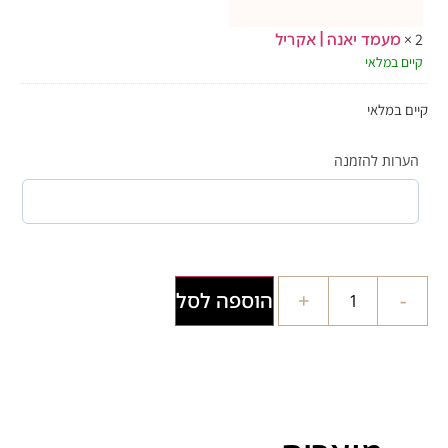
עמד יאנה | אקריל
במלאי
מלאי
ת להזמנה
+
הוספה לסל