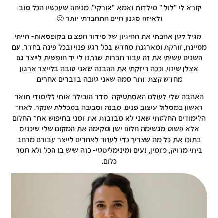
א לי "לולו" מילדות ואמא "אורקי", מניחה שעכשיו הכל מובן
ולאיזה סגנון חיים התחברתי יותר 🙂
 קטן אהבתי את ההיגיון של סידור חפצים בקופסאות- הייתי
ת, זורקת ומארגנת מחדש בכל רגע פנוי ובכל פינה בחדר. עם
ים עשיתי את זה עבור חברות שנתנו לי יד חופשית לייצר גם
לן שינוי, וככה חיזקתי את ההבנה שאני טובה בלייצר ארגון
מחדש קצת יותר ממה שאני טובה בדברים אחרים.
ה שלי לעולם האסתטיקה וסדר הובילה אותי ללימודי תואר
ון במסלול עיצוב פנים, מבנה וסביבה במכללת שנקר.
לאחר
ודים החלטתי שאני לא מבזבזת את זמני בחיפוש אחר החלום
א פשוט מגשימה חלום ישן ומקימה את המקום שלי שיכניס
כו את כל מה שצריך כדי לעזור לאחרים לייצר עבורם מרחב
 מדויק, מזמין, נעים ומינימליסטי-
כזה שיש בו הכל ולא חסר
כלום.