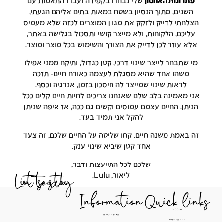
פתרונות האחסון
שלי נבחרו בקפידה ועברו התאמות עם
השנים, מתוך הנסיון בשטח במאות בתים אליהם הגעתי,
צלחתי לדייק ולזקק את מגוון המוצרים לכזה שלא מעמיס
עליכם, הלקוחות, ולא מייצר קושי ותסכול בגלישה באתר,
לא עוזר לכן לדייק את הצורך והשימוש בכל מוצר ומוצר.
י שתבחר לייצר שינוי דרכי, קטן כגדול, ותיקח ממני אפילו
משהו אחד שהיא מסגלת לעצמה כאורח חיים- תזכה
לראות שינוי שמייצר לה חיסכון בזמן, אנרגיה וכסף.
י מאמינה בלב שלם שאנחנו צריכים לחיות חיים קלים ככל
ניתן. החיים עצמם עמוסים וקשים גם ככה, אז איפה שניתן
להקל אני תמיד בעד.
ה באמת משנה חיים. קחו שליטה על החיים שלכם, זה צעד
אחד קטן שיביא שינוי ענק.
שלכם לכל התייעצות ודבר,
ליאור, Lulu.
Let's stay in touch
Information
Quick li
מסלולים
הצהרת נגישות
חנות המוצרים