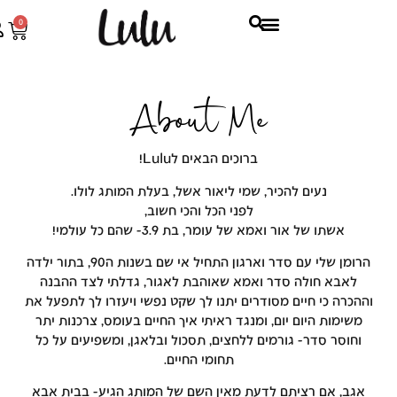
0
About Me​
ברוכים הבאים לLulu!
נעים להכיר, שמי ליאור אשל, בעלת המותג לולו.
לפני הכל והכי חשוב,
אשתו של אור ואמא של עומר, בת 3.9- שהם כל עולמי!
הרומן שלי עם סדר וארגון התחיל אי שם בשנות ה90, בתור ילדה
אבא חולה סדר ואמא שאוהבת לאגור, גדלתי לצד ההבנה
רה כי חיים מסודרים יתנו לך שקט נפשי ויעזרו לך לתפעל את
ימות היום יום, ומנגד ראיתי איך החיים בעומס, צרכנות יתר
וסר סדר- גורמים ללחצים, תסכול ובלאגן, ומשפיעים על כל
תחומי החיים.
, אם רציתם לדעת מאין השם של המותג הגיע- בבית אבא