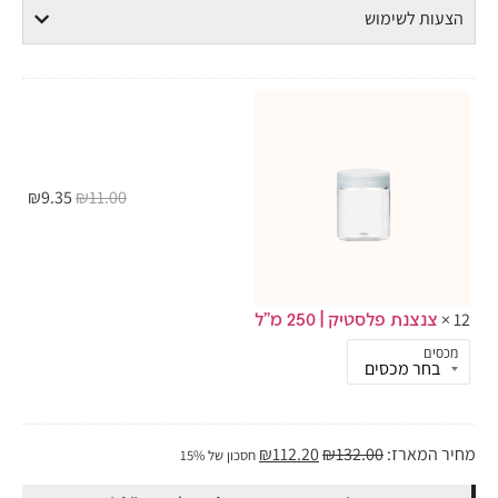
ות לשימוש
₪
9.35
₪
11.00
צנצנת פלסטיק | 250 מ"ל
ים
המארז:
132.00
₪
112.20
₪
חסכון של 15%