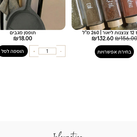
26 מ"ל
תופסן מגבים
₪
18.00
₪
132.60
₪
156.0
-
+
הוספה לסל
בחירת אפשרויות